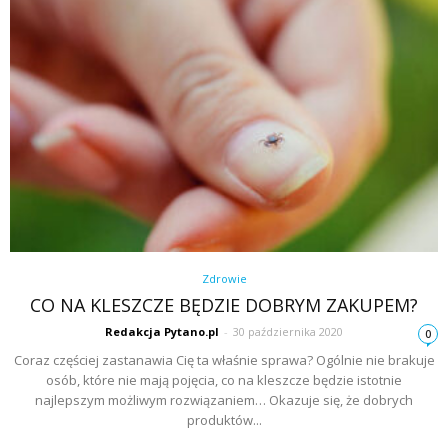
Zdrowie
CO NA KLESZCZE BĘDZIE DOBRYM ZAKUPEM?
Redakcja Pytano.pl
-
30 października 2020
0
Coraz częściej zastanawia Cię ta właśnie sprawa? Ogólnie nie brakuje
osób, które nie mają pojęcia, co na kleszcze będzie istotnie
najlepszym możliwym rozwiązaniem… Okazuje się, że dobrych
produktów...