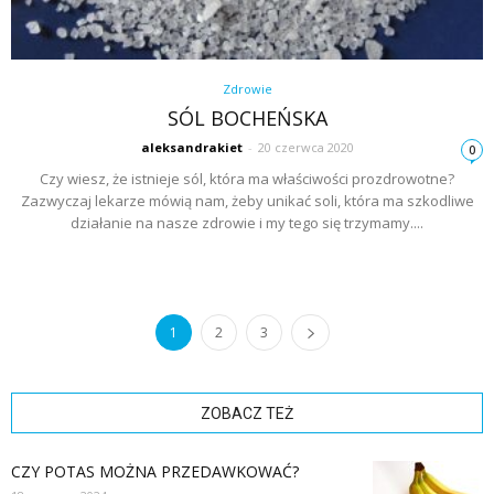
Zdrowie
SÓL BOCHEŃSKA
aleksandrakiet
-
20 czerwca 2020
0
Czy wiesz, że istnieje sól, która ma właściwości prozdrowotne?
Zazwyczaj lekarze mówią nam, żeby unikać soli, która ma szkodliwe
działanie na nasze zdrowie i my tego się trzymamy....
1
2
3
ZOBACZ TEŻ
CZY POTAS MOŻNA PRZEDAWKOWAĆ?