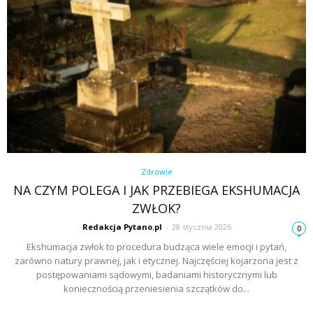
Zdrowie
NA CZYM POLEGA I JAK PRZEBIEGA EKSHUMACJA
ZWŁOK?
Redakcja Pytano.pl
-
28 stycznia 2026
0
Ekshumacja zwłok to procedura budząca wiele emocji i pytań,
zarówno natury prawnej, jak i etycznej. Najczęściej kojarzona jest z
postępowaniami sądowymi, badaniami historycznymi lub
koniecznością przeniesienia szczątków do...