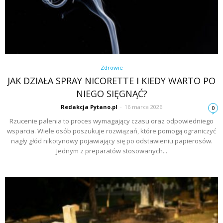
Zdrowie
JAK DZIAŁA SPRAY NICORETTE I KIEDY WARTO PO
NIEGO SIĘGNĄĆ?
Redakcja Pytano.pl
-
16 marca 2026
0
Rzucenie palenia to proces wymagający czasu oraz odpowiedniego
wsparcia. Wiele osób poszukuje rozwiązań, które pomogą ograniczyć
nagły głód nikotynowy pojawiający się po odstawieniu papierosów.
Jednym z preparatów stosowanych...