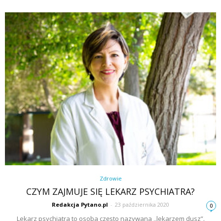
Zdrowie
CZYM ZAJMUJE SIĘ LEKARZ PSYCHIATRA?
Redakcja Pytano.pl
-
23 października 2020
0
Lekarz psychiatra to osoba często nazywana ,,lekarzem dusz”.