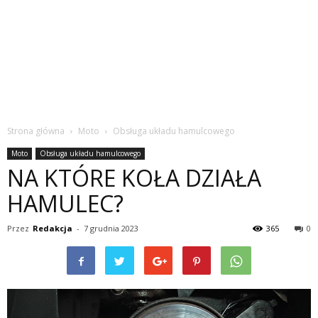
Strona główna
Moto
Obsługa układu hamulcowego
Moto
Obsługa układu hamulcowego
NA KTÓRE KOŁA DZIAŁA
HAMULEC?
Przez
Redakcja
-
7 grudnia 2023
365
0