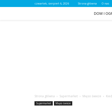
czwartek, sierpień 6, 2026
Strona główna
O nas
DOM I OG
Strona główna
Supermarket
Mięso świeże
Kied
Supermarket
Mięso świeże