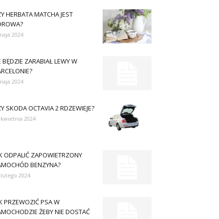
ZY HERBATA MATCHA JEST
DROWA?
maja 2024
E BĘDZIE ZARABIAŁ LEWY W
ARCELONIE?
maja 2024
Y SKODA OCTAVIA 2 RDZEWIEJE?
 kwietnia 2024
AK ODPALIĆ ZAPOWIETRZONY
AMOCHÓD BENZYNA?
 lutego 2024
AK PRZEWOZIĆ PSA W
AMOCHODZIE ŻEBY NIE DOSTAĆ