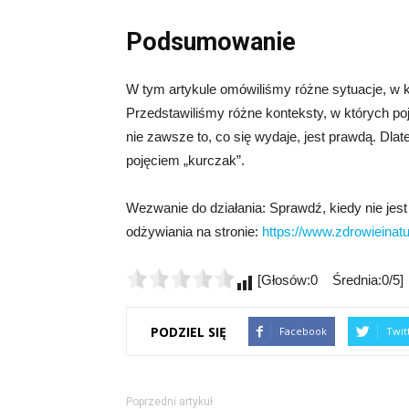
Podsumowanie
W tym artykule omówiliśmy różne sytuacje, w 
Przedstawiliśmy różne konteksty, w których po
nie zawsze to, co się wydaje, jest prawdą. Dla
pojęciem „kurczak”.
Wezwanie do działania: Sprawdź, kiedy nie jes
odżywiania na stronie:
https://www.zdrowieinatu
[Głosów:0 Średnia:0/5]
PODZIEL SIĘ
Facebook
Twit
Poprzedni artykuł