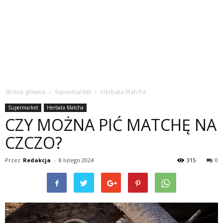
Strona główna
Supermarket
Herbata Matcha
Supermarket
Herbata Matcha
CZY MOŻNA PIĆ MATCHĘ NA
CZCZO?
Przez
Redakcja
-
8 lutego 2024
315
0