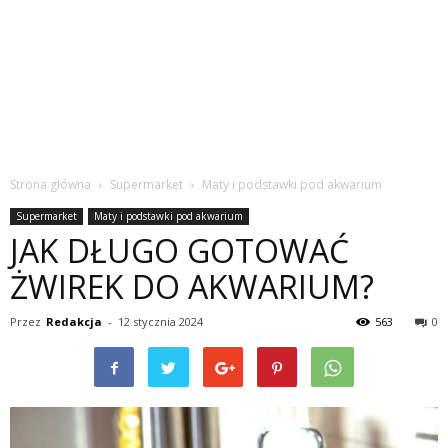
Strona główna
Supermarket
Maty i podstawki pod akwarium
Supermarket
Maty i podstawki pod akwarium
JAK DŁUGO GOTOWAĆ
ŻWIREK DO AKWARIUM?
Przez
Redakcja
-
12 stycznia 2024
563
0